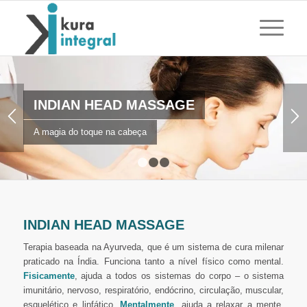
INDIAN HEAD MASSAGE
A magia do toque na cabeça
1
2
3
INDIAN HEAD MASSAGE
Terapia baseada na Ayurveda, que é um sistema de cura milenar
praticado na Índia. Funciona tanto a nível físico como mental.
Fisicamente
, ajuda a todos os sistemas do corpo – o sistema
imunitário, nervoso, respiratório, endócrino, circulação, muscular,
esquelético e linfático.
Mentalmente
, ajuda a relaxar a mente,